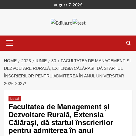
Skip
august 7, 2026
to
content
Primary
Menu
HOME
2026
IUNIE
30
FACULTATEA DE MANAGEMENT ȘI
DEZVOLTARE RURALĂ, EXTENSIA CĂLĂRAȘI, DĂ STARTUL
ÎNSCRIERILOR PENTRU ADMITEREA ÎN ANUL UNIVERSITAR
2026-2027!
Local
Facultatea de Management și
Dezvoltare Rurală, Extensia
Călărași, dă startul înscrierilor
pentru admiterea în anul