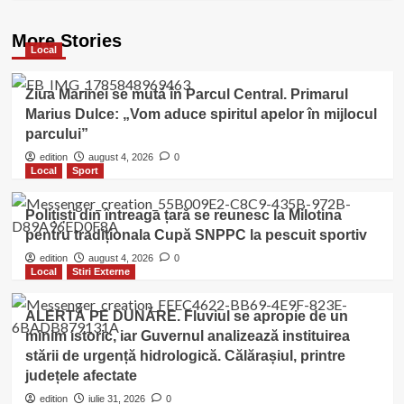
More Stories
Local
Ziua Marinei se mută în Parcul Central. Primarul
Marius Dulce: „Vom aduce spiritul apelor în mijlocul
parcului”
edition
august 4, 2026
0
Local
Sport
Polițiști din întreaga țară se reunesc la Milotina
pentru tradiționala Cupă SNPPC la pescuit sportiv
edition
august 4, 2026
0
Local
Stiri Externe
ALERTĂ PE DUNĂRE. Fluviul se apropie de un
minim istoric, iar Guvernul analizează instituirea
stării de urgență hidrologică. Călărașiul, printre
județele afectate
edition
iulie 31, 2026
0