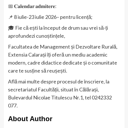
📅 𝐂𝐚𝐥𝐞𝐧𝐝𝐚𝐫 𝐚𝐝𝐦𝐢𝐭𝐞𝐫𝐞:
📌 8 iulie-23 iulie 2026– pentru licență;
🎓 Fie că ești la început de drum sau vrei să-ți
aprofundezi cunoștințele,
Facultatea de Management și Dezvoltare Rurală,
Extensia Calarași îți oferă un mediu academic
modern, cadre didactice dedicate și o comunitate
care te susține să reușești.
Află mai multe despre procesul de înscriere, la
secretariatul Facultății, situat în Călărași,
Bulevardul Nicolae Titulescu Nr.1, tel 0242332
077.
About Author