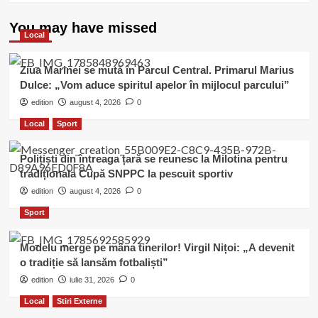
You may have missed
Local
Ziua Marinei se mută în Parcul Central. Primarul Marius
Dulce: „Vom aduce spiritul apelor în mijlocul parcului”
edition
august 4, 2026
0
Local
Sport
Polițiști din întreaga țară se reunesc la Milotina pentru
tradiționala Cupă SNPPC la pescuit sportiv
edition
august 4, 2026
0
Sport
Modelu merge pe mâna tinerilor! Virgil Nițoi: „A devenit
o tradiție să lansăm fotbaliști”
edition
iulie 31, 2026
0
Local
Stiri Externe