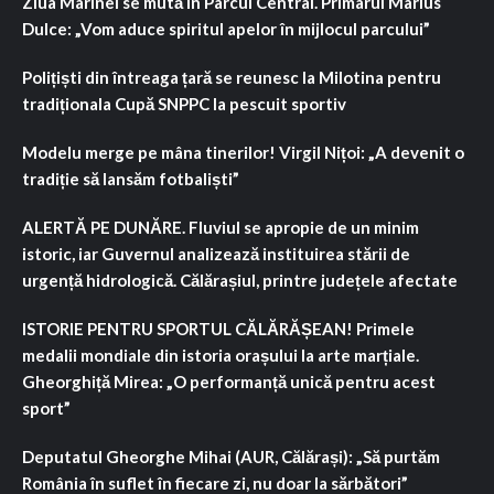
Ziua Marinei se mută în Parcul Central. Primarul Marius
Dulce: „Vom aduce spiritul apelor în mijlocul parcului”
Polițiști din întreaga țară se reunesc la Milotina pentru
tradiționala Cupă SNPPC la pescuit sportiv
Modelu merge pe mâna tinerilor! Virgil Nițoi: „A devenit o
tradiție să lansăm fotbaliști”
ALERTĂ PE DUNĂRE. Fluviul se apropie de un minim
istoric, iar Guvernul analizează instituirea stării de
urgență hidrologică. Călărașiul, printre județele afectate
ISTORIE PENTRU SPORTUL CĂLĂRĂȘEAN! Primele
medalii mondiale din istoria orașului la arte marțiale.
Gheorghiță Mirea: „O performanță unică pentru acest
sport”
Deputatul Gheorghe Mihai (AUR, Călărași): „Să purtăm
România în suflet în fiecare zi, nu doar la sărbători”