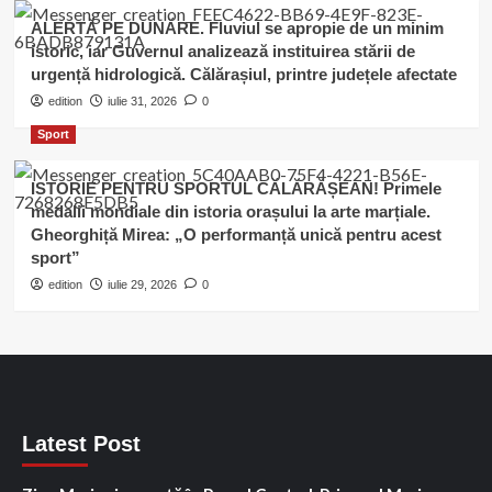
ALERTĂ PE DUNĂRE. Fluviul se apropie de un minim
istoric, iar Guvernul analizează instituirea stării de
urgență hidrologică. Călărașiul, printre județele afectate
edition
iulie 31, 2026
0
Sport
ISTORIE PENTRU SPORTUL CĂLĂRĂȘEAN! Primele
medalii mondiale din istoria orașului la arte marțiale.
Gheorghiță Mirea: „O performanță unică pentru acest
sport”
edition
iulie 29, 2026
0
Latest Post