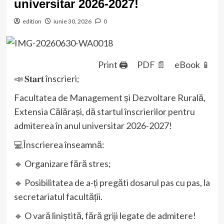
universitar 2026-2027!
edition
iunie 30, 2026
0
Print 🖨
PDF 📄
eBook 📱
📣 𝐒𝐭𝐚𝐫𝐭 înscrieri;
Facultatea de Management și Dezvoltare Rurală,
Extensia Călărași, dă startul înscrierilor pentru
admiterea în anul universitar 2026-2027!
💻Înscrierea înseamnă:
🔹 Organizare fără stres;
🔹 Posibilitatea de a-ți pregăti dosarul pas cu pas, la
secretariatul facultății.
🔹 O vară liniștită, fără griji legate de admitere!