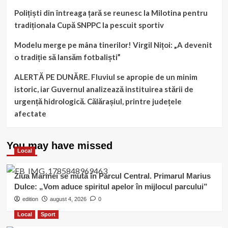
Polițiști din întreaga țară se reunesc la Milotina pentru
tradiționala Cupă SNPPC la pescuit sportiv
Modelu merge pe mâna tinerilor! Virgil Nițoi: „A devenit
o tradiție să lansăm fotbaliști”
ALERTĂ PE DUNĂRE. Fluviul se apropie de un minim
istoric, iar Guvernul analizează instituirea stării de
urgență hidrologică. Călărașiul, printre județele
afectate
You may have missed
Local
Ziua Marinei se mută în Parcul Central. Primarul Marius
Dulce: „Vom aduce spiritul apelor în mijlocul parcului”
edition
august 4, 2026
0
Local
Sport