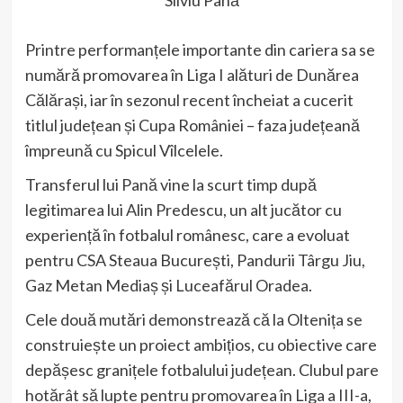
Printre performanțele importante din cariera sa se
numără promovarea în Liga I alături de Dunărea
Călărași, iar în sezonul recent încheiat a cucerit
titlul județean și Cupa României – faza județeană
împreună cu Spicul Vîlcelele.
Transferul lui Pană vine la scurt timp după
legitimarea lui Alin Predescu, un alt jucător cu
experiență în fotbalul românesc, care a evoluat
pentru CSA Steaua București, Pandurii Târgu Jiu,
Gaz Metan Mediaș și Luceafărul Oradea.
Cele două mutări demonstrează că la Oltenița se
construiește un proiect ambițios, cu obiective care
depășesc granițele fotbalului județean. Clubul pare
hotărât să lupte pentru promovarea în Liga a III-a,