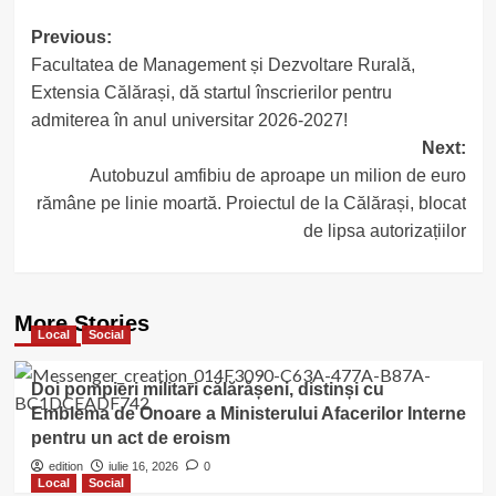
Post
Previous:
Facultatea de Management și Dezvoltare Rurală,
navigation
Extensia Călărași, dă startul înscrierilor pentru
admiterea în anul universitar 2026-2027!
Next:
Autobuzul amfibiu de aproape un milion de euro
rămâne pe linie moartă. Proiectul de la Călărași, blocat
de lipsa autorizațiilor
More Stories
Local
Social
Doi pompieri militari călărășeni, distinși cu
Emblema de Onoare a Ministerului Afacerilor Interne
pentru un act de eroism
edition
iulie 16, 2026
0
Local
Social