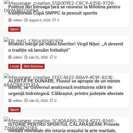
Polițiști din întreaga țară se reunesc la Milotina pentru
tradiționala Cupă SNPPC la pescuit sportiv
edition
august 4, 2026
0
Sport
Modelu merge pe mâna tinerilor! Virgil Nițoi: „A devenit
o tradiție să lansăm fotbaliști”
edition
iulie 31, 2026
0
Local
Stiri Externe
ALERTĂ PE DUNĂRE. Fluviul se apropie de un minim
istoric, iar Guvernul analizează instituirea stării de
urgență hidrologică. Călărașiul, printre județele afectate
edition
iulie 31, 2026
0
Sport
ISTORIE PENTRU SPORTUL CĂLĂRĂȘEAN! Primele
medalii mondiale din istoria orașului la arte marțiale.