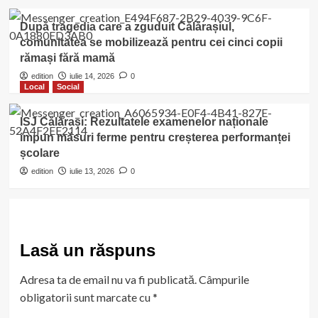
După tragedia care a zguduit Călărașiul,
comunitatea se mobilizează pentru cei cinci copii
rămași fără mamă
edition
iulie 14, 2026
0
Local
Social
ISJ Călărași: Rezultatele examenelor naționale
impun măsuri ferme pentru creșterea performanței
școlare
edition
iulie 13, 2026
0
Lasă un răspuns
Adresa ta de email nu va fi publicată.
Câmpurile
obligatorii sunt marcate cu
*