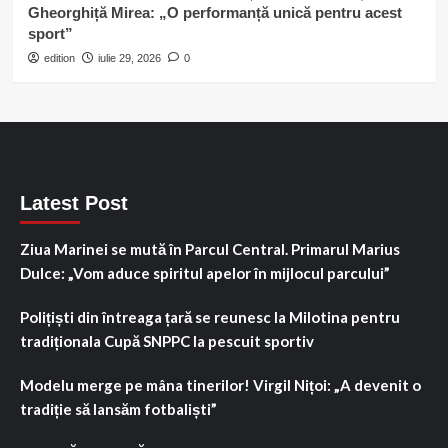
Gheorghiță Mirea: „O performanță unică pentru acest
sport”
edition
iulie 29, 2026
0
Latest Post
Ziua Marinei se mută în Parcul Central. Primarul Marius
Dulce: „Vom aduce spiritul apelor în mijlocul parcului”
Polițiști din întreaga țară se reunesc la Milotina pentru
tradiționala Cupă SNPPC la pescuit sportiv
Modelu merge pe mâna tinerilor! Virgil Nițoi: „A devenit o
tradiție să lansăm fotbaliști”