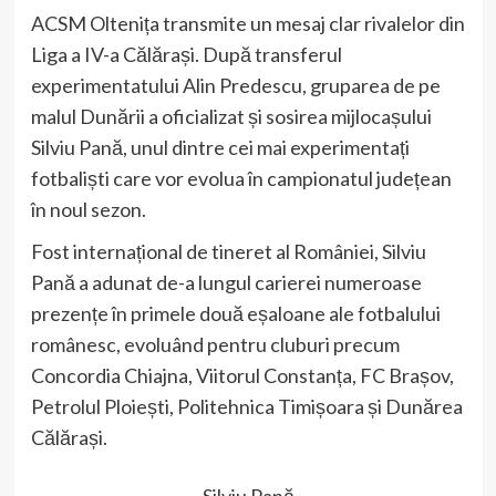
ACSM Oltenița transmite un mesaj clar rivalelor din
Liga a IV-a Călărași. După transferul
experimentatului Alin Predescu, gruparea de pe
malul Dunării a oficializat și sosirea mijlocașului
Silviu Pană, unul dintre cei mai experimentați
fotbaliști care vor evolua în campionatul județean
în noul sezon.
Fost internațional de tineret al României, Silviu
Pană a adunat de-a lungul carierei numeroase
prezențe în primele două eșaloane ale fotbalului
românesc, evoluând pentru cluburi precum
Concordia Chiajna, Viitorul Constanța, FC Brașov,
Petrolul Ploiești, Politehnica Timișoara și Dunărea
Călărași.
Silviu Pană