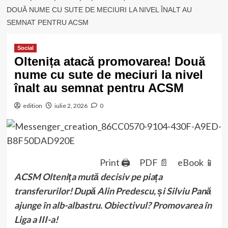
DOUĂ NUME CU SUTE DE MECIURI LA NIVEL ÎNALT AU
SEMNAT PENTRU ACSM
Social
Oltenița atacă promovarea! Două
nume cu sute de meciuri la nivel
înalt au semnat pentru ACSM
edition
iulie 2, 2026
0
Print 🖨
PDF 📄
eBook 📱
ACSM Oltenița mută decisiv pe piața
transferurilor! După Alin Predescu, și Silviu Pană
ajunge în alb-albastru. Obiectivul? Promovarea în
Liga a III-a!